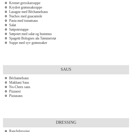
Kremet gresskarsuppe
Krydret grønnsaksuppe
Lasagne med Béchamelsaus
Nachos med guacamole
Pasta med tomatsaus
Salat
Søtpotestappe
Søtpotet med salat og hummus
Spagetti Bolognes ala Tømmerstø
Suppe med syv grønnsaker
SAUS
Béchamelsaus
Makhani Saus
No-Chees saus
Pizzaost
Pizzasaus
DRESSING
Ranchdressing