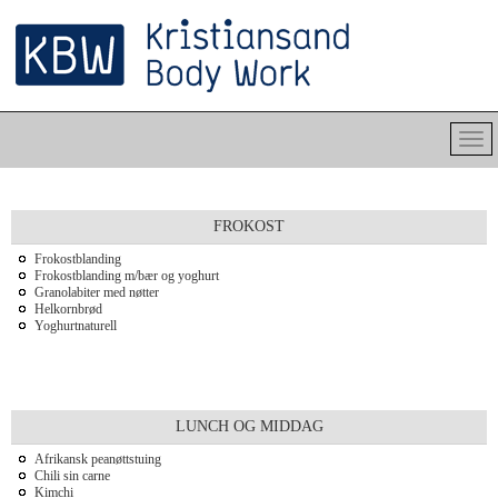
FROKOST
Frokostblanding
Frokostblanding m/bær og yoghurt
Granolabiter med nøtter
Helkornbrød
Yoghurtnaturell
LUNCH OG MIDDAG
Afrikansk peanøttstuing
Chili sin carne
Kimchi