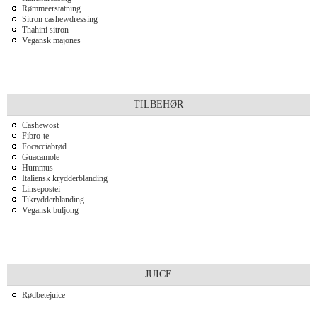
Rømmeerstatning
Sitron cashewdressing
Thahini sitron
Vegansk majones
TILBEHØR
Cashewost
Fibro-te
Focacciabrød
Guacamole
Hummus
Italiensk krydderblanding
Linsepostei
Tikrydderblanding
Vegansk buljong
JUICE
Rødbetejuice