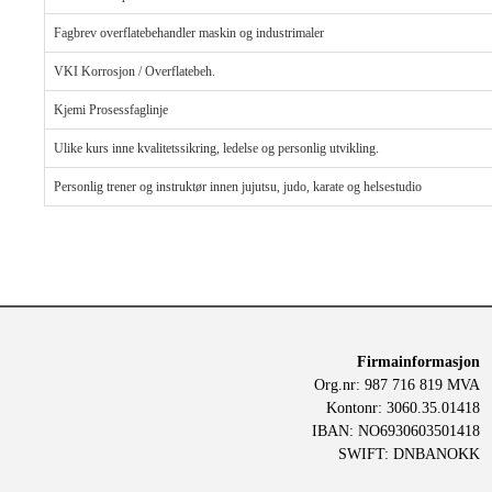
Fagbrev overflatebehandler maskin og industrimaler
VKI Korrosjon / Overflatebeh.
Kjemi Prosessfaglinje
Ulike kurs inne kvalitetssikring, ledelse og personlig utvikling.
Personlig trener og instruktør innen jujutsu, judo, karate og helsestudio
Firmainformasjon
Org.nr: 987 716 819 MVA
Kontonr: 3060.35.01418
IBAN: NO6930603501418
SWIFT: DNBANOKK