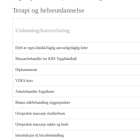
Terapi og helseutdannelse
Utdanning/kurs/erfaring
Drift av egen klinikk/faglig ansvarlig/daglig leder
Massør/behandler for KRS Topphåndball
Diplommassør
VEKS-kurs
Atlasbehandler Engelheart
Balanz nålebehandling triggerpunkter
Ortopedisk massasje skulderbuen
Ortopedisk massasje nakke og hode
Introduksjon til fasciebehandling