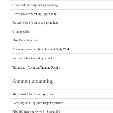
Ortopedisk massasje sete og korsrygg
Active Isolated Steching, upper body
Fascial releas of scar tissue, grunnkurs
Grunnmedisin
Plant Based Nutrition
Anatomy Trains Sertified Structural Body Worker
Rouxbe Online Coocking School
Til Luchau - Advanced Training Faculty
Annnen utdanning
Mastergrad Informasjonssystemer
Bachelorgrad IT og Informasjonssystemer
FROSIO Inspektør Nivå 3 - Sertnr. 254